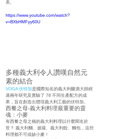
美。
https://www.youtube.com/watch?
v=BXbHMFyy60U
多種義大利令人讚嘆自然元
素的結合
VOGA 伏特加
是國際知名的義大利釀酒大師經
過兩年研究及實驗了 78 不同生產配方的成
果，旨在創造出體現義大利工藝的伏特加。
西餐之母-義大利料理最重要的靈
魂：小麥
有西餐之母之稱的義大利料理以什麼聞名於
世？ 義大利麵、披薩、義大利餃、麵包，這些
料理都不可或缺小麥！