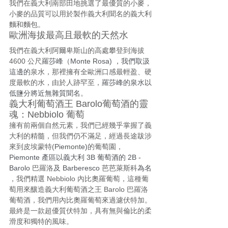
我們在義大利南部田地挑選了最優質的小麥，
小麥的品質可以用於製作義大利聞名的義大利
麵和麵包。
歐洲海拔最高且最軟的天然水
我們在義大利阿爾卑斯山的高處攀登到海拔 
4600 公尺
羅莎峰（Monte Rosa) ，我們取汲
這邊的
泉水，那裡擁有全歐洲口感最輕盈、硬
度最軟的水，由於人跡罕至，
羅莎峰的泉水以
低鹽分將近無雜質聞名
。
義大利葡萄酒王 Barolo葡萄酒的靈
魂：Nebbiolo 葡萄
擁有前兩個自然元素，我們已經幾乎掌握了義
大利的精髓，但我們仍不滿足，經過長途跋涉
來到皮埃蒙特(
Piemonte)
的葡萄園，
Piemonte 產區以義大利 3B 葡萄酒的 2B - 
Barolo 
巴羅洛
及 Barberesco 
芭芭萊斯科
為名 
，我們精選 Nebbiolo 內比奧羅葡萄，這種葡
萄用來釀造義大利葡萄酒之王 Barolo 巴羅洛
葡萄酒，我們用內比奧羅葡萄來過濾伏特加。
最終是一款超優質伏特加，具有無與倫比的柔
滑度和獨特的風味。