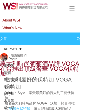
About WSI
What's New
Product
文章
All Posts
嗜酒編輯 YI
All Posts
義大利時尚葡萄酒品牌 VOGA
葡萄酒
在台推出頂級奢華 VOGA伏特
加
調酒
義大利最好的伏特加-VOGA 
龍舌蘭酒
伏特加
蘭姆酒
Drink in Style！享受最美好的義大利工藝伏特
伏特加
加
水果酒
知名義大利時尚品牌 VOGA　沃加，於台灣推
威士忌
出 
VOGA 伏特加
，讓人能喝進義大利時尚之