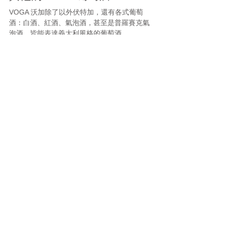
VOGA 沃加除了以外伏特加，還有各式葡萄
酒：白酒、紅酒、氣泡酒，甚至是普羅賽克氣
泡酒，皆能表達義大利風格的葡萄酒
，上述葡萄酒皆能在全台 Mia C' Bon超市買
到，VOGA 全品項葡萄酒資訊，請點擊
「這
邊」
我們代理 全球銷量前十名 暨 台灣酒吧市佔率
第一 伏特加：STOLI 蘇托力
我們另有其他推薦優秀的伏特加
伏特加正宗原創代表：蘇托力伏特加
THE TURE ONE： 綠標伏特加
標記：