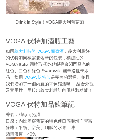
Drink in Style！VOGA義大利葡萄酒
VOGA 伏特加酒瓶工藝
如同
義大利時尚 VOGA 葡萄酒
，義大利最好
的伏特加同樣需要奢華的包裝，標誌性的 
VOGA Italia 圓柱形瓶身點綴著會閃閃發光的
紅色、白色和綠色 Swarovski 施華洛世奇水
晶，飲用
 VOGA 伏特加
是完美的選擇。並且
我們增加了一個內置的可伸縮酒嘴， 結合外觀
及實用性，呈現出義大利設計的風格和功能！
VOGA 伏特加品飲筆記
香氣：精緻而光滑
口感：內比奧羅葡萄的特色使口感順滑而豐富
餘味：平衡、甜美、細膩的水果回味
酒精濃度：40%