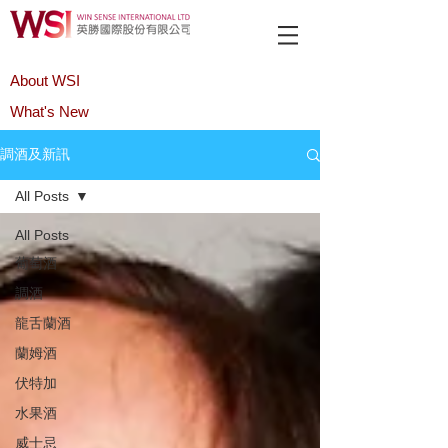
About WSI
What's New
Product
調酒及新訊
All Posts
All Posts
葡萄酒
調酒
龍舌蘭酒
蘭姆酒
伏特加
水果酒
威士忌