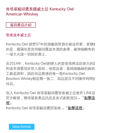
肯塔基貓頭鷹美國威士忌 Kentucky Owl
American Whiskey
返回產品介紹
​智者波本威士忌
Kentucky Owl 經營37年的酒廠因禁酒令被迫停業，更糟糕
的是，擺滿珍貴肯州貓頭鷹波本酒的倉庫，被神秘離奇的
一場大火讓一切歸於塵土。
在2014年，Kentucky Owl創辦人的曾曾孫將這款偉大的調
和波本酒重現於世人面前，他曾說過：最精緻巍峻的藝術
工藝是調和，因此你品嘗過的每一瓶Kentucky Owl
Bourbon Whisky都是獨一無二、高品質且不同陳年時間的
佳品。
加入 Kentucky Owl 肯塔基貓頭鷹智者威士忌會所 LINE@
官方帳號，獲得最新產品訊息及各式創新資訊→
「
點擊這
裡
」
Kentucky Owl 肯塔基貓頭鷹部落格→
「
點擊這裡
」
New Arrival