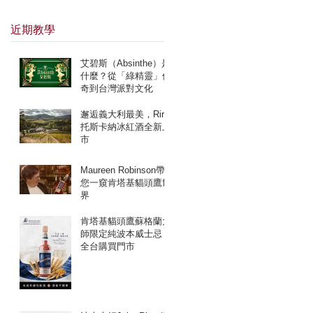
近期教學
艾碧斯（Absinthe）是
風
什麼？從「綠精靈」傳
奇到台灣派對文化
邂逅義大利最美，Rirò
托斯卡納冰紅酒全新上
市
頭
Maureen Robinson帶
您一窺肯塔基貓頭鷹世
界
肯塔基貓頭鷹蘇格蘭大
師限定純波本威士忌
全台購買門市
定
頭