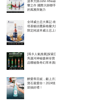
波本大師John Rhea絕
 -
響之作 國際大師聯手
的風雅與魅力
全球威士忌大事記-肯
塔基貓頭鷹蘇格蘭大師
限定純波本威士忌上市
[瑪卡人氣推薦]探索亞
馬遜河神秘森林珍寶：
品嚐秘魯奇幻草本酒款
醉愛蒂芬妮，獻上月亮
寶石最愛你！2024情人
節抽好禮！