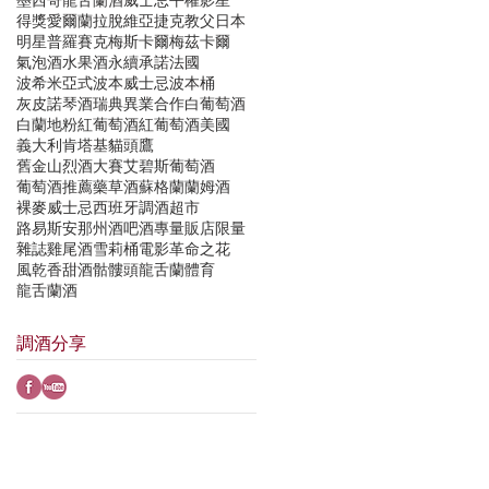
得獎
愛爾蘭
拉脫維亞
捷克
教父
日本
明星
普羅賽克
梅斯卡爾
梅茲卡爾
氣泡酒
水果酒
永續承諾
法國
波希米亞式
波本威士忌
波本桶
灰皮諾
琴酒
瑞典
異業合作
白葡萄酒
白蘭地
粉紅葡萄酒
紅葡萄酒
美國
義大利
肯塔基貓頭鷹
舊金山烈酒大賽
艾碧斯
葡萄酒
葡萄酒推薦
藥草酒
蘇格蘭
蘭姆酒
裸麥威士忌
西班牙
調酒
超市
路易斯安那州
酒吧
酒專
量販店
限量
雜誌
雞尾酒
雪莉桶
電影
革命之花
風乾
香甜酒
骷髏頭龍舌蘭
體育
龍舌蘭酒
調酒分享