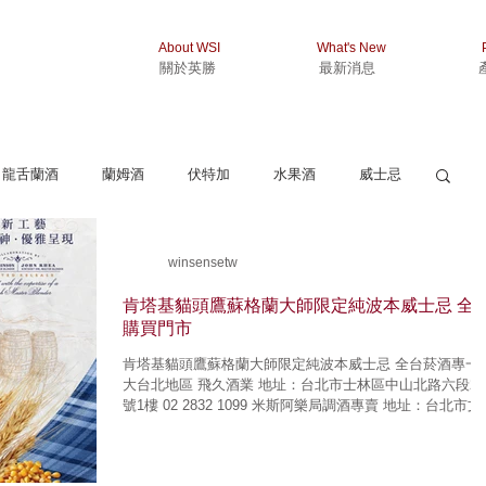
About WSI
What's New
關於英勝
最新消息
龍舌蘭酒
蘭姆酒
伏特加
水果酒
威士忌
winsensetw
肯塔基貓頭鷹蘇格蘭大師限定純波本威士忌 全
購買門市
肯塔基貓頭鷹蘇格蘭大師限定純波本威士忌 全台菸酒專一覽
大台北地區 飛久酒業 地址：台北市士林區中山北路六段27
號1樓 02 2832 1099 米斯阿樂局調酒專賣 地址：台北市文
區萬芳路60-18號 02 2230 0246 珈品洋酒 地址：台北市大
區永康街42號...