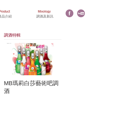
Product
Mixology
產品介紹
調酒及新訊
調酒特輯
台
MB瑪莉白莎藝術吧調
酒
山
安