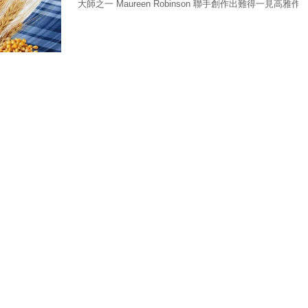
大師之一 Maureen Robinson 聯手創作出難得一見高雅作品
肯塔基貓頭鷹純波本威士忌蘇格蘭大師全球限定版
（Kentucky Owl...