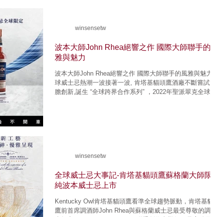
winsensetw
波本大師John Rhea絕響之作 國際大師聯手的
雅與魅力
波本大師John Rhea絕響之作 國際大師聯手的風雅與魅力 全
球威士忌熱潮一波接著一波, 肯塔基貓頭鷹酒廠不斷嘗試大
膽創新,誕生 “全球跨界合作系列” ，2022年聖派翠克全球限
定版，2023年匠日本大師全球限定版以及2024年肯塔基貓
鷹純波本威士忌蘇格蘭大師全...
winsensetw
全球威士忌大事記-肯塔基貓頭鷹蘇格蘭大師限
純波本威士忌上市
Kentucky Owl肯塔基貓頭鷹看準全球趨勢脈動，肯塔基貓
鷹前首席調酒師John Rhea與蘇格蘭威士忌最受尊敬的調酒