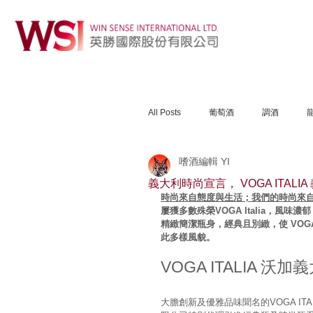
All Posts
葡萄酒
調酒
嗜酒編輯 YI
義大利時尚宣言， VOGA ITAL
時尚來自態度與生活；我們的時尚來
屢獲多數殊榮VOGA Italia，
精緻簡潔瓶身，經典且別緻，使 VO
此多樣風貌。
VOGA ITALIA 
大膽創新及優雅品味聞名的VOGA I