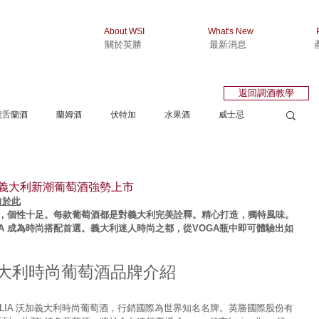
About WSI
What's New
關於英勝
最新消息
返回調酒教學
龍舌蘭酒
蘭姆酒
伏特加
水果酒
威士忌
IA 義大利新潮葡萄酒強勢上市
自於此
風味濃郁，個性十足。每款葡萄酒都是對義大利完美詮釋。精心打造，獨特風味。
GA 成為時尚搭配首選。義大利迷人時尚之都，從VOGA瓶中即可體驗出如
沃加義大利時尚葡萄酒品牌介紹
TALIA 沃加義大利時尚葡萄酒，行銷國際為世界知名名牌。英勝國際股份有