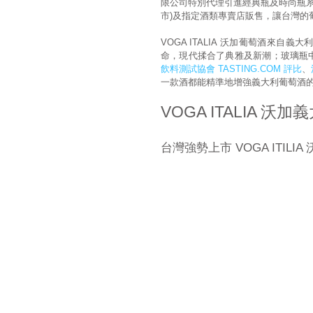
限公司特別代理引進經典瓶及時尚瓶系列，共
市)及指定酒類專賣店販售，讓台灣的
VOGA ITALIA 沃加葡萄酒來
命，現代揉合了典雅及新潮；玻璃瓶
飲料測試協會 TASTING.COM 評比
、
一款酒都能精準地增強義大利葡萄酒
VOGA ITALIA 
台灣強勢上市 VOGA ITIL