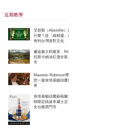
近期教學
艾碧斯（Absinthe）是
什麼？從「綠精靈」傳
奇到台灣派對文化
邂逅義大利最美，Rirò
托斯卡納冰紅酒全新上
市
Maureen Robinson帶
您一窺肯塔基貓頭鷹世
界
肯塔基貓頭鷹蘇格蘭大
師限定純波本威士忌
全台購買門市