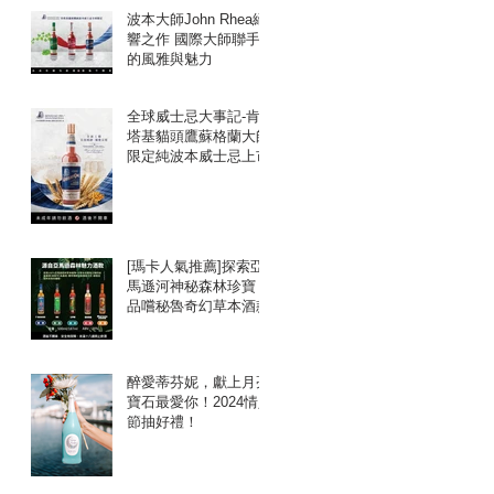
波本大師John Rhea絕
響之作 國際大師聯手
的風雅與魅力
全球威士忌大事記-肯
塔基貓頭鷹蘇格蘭大師
限定純波本威士忌上市
[瑪卡人氣推薦]探索亞
馬遜河神秘森林珍寶：
品嚐秘魯奇幻草本酒款
醉愛蒂芬妮，獻上月亮
寶石最愛你！2024情人
節抽好禮！