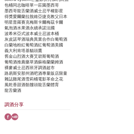
包桶
同志
咖啡
單一莊園
墨西哥
墨西哥龍舌蘭酒
威士忌
平權
影星
得獎
愛爾蘭
拉脫維亞
捷克
教父
日本
明星
普羅賽克
梅斯卡爾
梅茲卡爾
氣泡酒
水果酒
永續承諾
法國
波希米亞式
波本威士忌
波本桶
灰皮諾
琴酒
瑞典
異業合作
白葡萄酒
白蘭地
粉紅葡萄酒
紅葡萄酒
美國
義大利
肯塔基貓頭鷹
舊金山烈酒大賽
艾碧斯
葡萄酒
葡萄酒推薦
藥草酒
蘇格蘭
蘭姆酒
裸麥威士忌
西班牙
調酒
超市
路易斯安那州
酒吧
酒專
量販店
限量
雜誌
雞尾酒
雪莉桶
電影
革命之花
風乾
香甜酒
骷髏頭龍舌蘭
體育
龍舌蘭酒
調酒分享