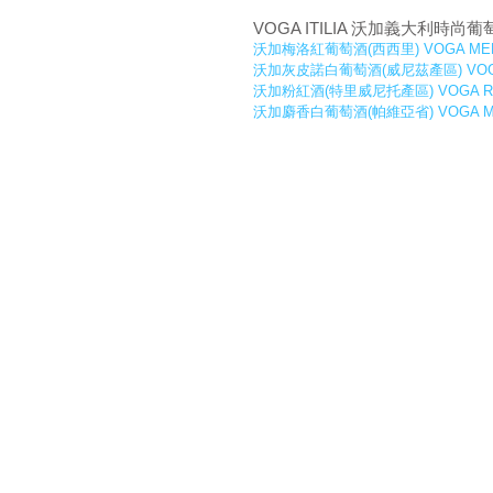
VOGA ITILIA 沃加義大利
沃加梅洛紅葡萄酒(西西里) VOGA MERLOT
沃加灰皮諾白葡萄酒(威尼茲產區) VOGA PI
沃加粉紅酒(特里威尼托產區) VOGA ROSA
沃加麝香白葡萄酒(帕維亞省) VOGA MOSC