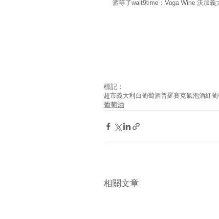
酒等了wait9time：Voga Wine
標記：
超市
義大利
白葡萄酒
普羅賽克
氣泡酒
紅葡
葡萄酒
相關文章