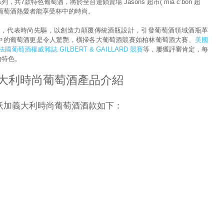
7款特色葡萄酒，將於全台連鎖賣場 Jasons 超市( mia c’bon 超
葡萄酒熱愛者能享受杯中的時尚。
自義大利，代表時尚先驅，以創造力顛覆傳統酒瓶設計，引發葡萄酒領域酒瓶革
中的葡萄酒更是令人驚艷，橫掃各大葡萄酒競賽如柏林葡萄酒大賽、
美國
法國葡萄酒權威雜誌 GILBERT & GAILLARD 競賽
等，屢獲評審肯定，每
的特色。
沃加義大利時尚葡萄酒產品介紹
IA 沃加義大利時尚葡萄酒酒款如下：