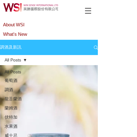
About WSI
What's New
Product
調酒及新訊
All Posts
All Posts
葡萄酒
調酒
龍舌蘭酒
蘭姆酒
伏特加
水果酒
威士忌