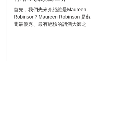
首先，我們先來介紹誰是Maureen
Robinson? Maureen Robinson 是蘇格
蘭最優秀、最有經驗的調酒大師之一。
作為從業經驗已經達 45年的蘇格蘭威士
忌資深行業工作者，她同時是蘇格蘭威
士忌行業首批獲得“ 調酒大師”稱號的女
性之一。...
宣傳影片
Promotion Video