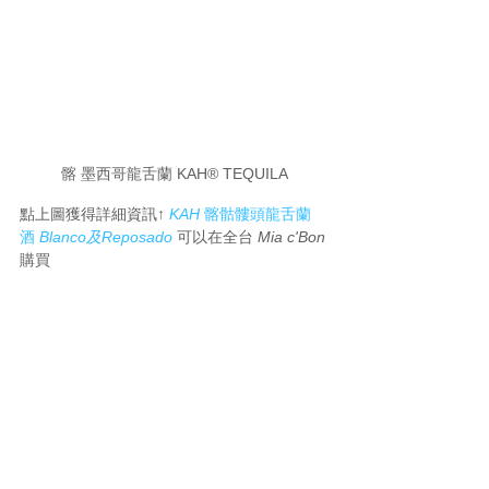
髂 墨西哥龍舌蘭 KAH® TEQUILA
點上圖獲得詳細資訊↑ 
KAH
 髂骷髏頭龍舌蘭
酒 
Blanco及Reposado
可以在全台 
Mia c'Bon
購買