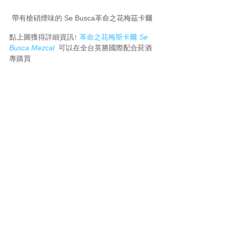
帶有槍硝煙味的 Se Busca革命之花梅茲卡爾
點上圖獲得詳細資訊↑ 
革命之花梅斯卡爾 
Se 
Busca Mezcal 
可以在全台英勝國際配合菸酒
專購買
SENORIO 莊園梅茲卡爾