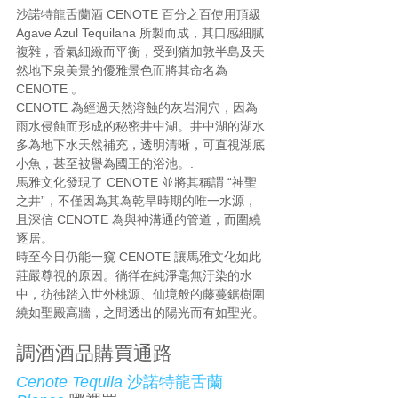
沙諾特龍舌蘭酒 CENOTE 百分之百使用頂級 
Agave Azul Tequilana 所製而成，其口感細膩
複雜，香氣細緻而平衡，受到猶加敦半島及天
然地下泉美景的優雅景色而將其命名為 
CENOTE 。
CENOTE 為經過天然溶蝕的灰岩洞穴，因為
雨水侵蝕而形成的秘密井中湖。井中湖的湖水
多為地下水天然補充，透明清晰，可直視湖底
小魚，甚至被譽為國王的浴池。.
馬雅文化發現了 CENOTE 並將其稱謂 “神聖
之井”，不僅因為其為乾旱時期的唯一水源，
且深信 CENOTE 為與神溝通的管道，而圍繞
逐居。
時至今日仍能一窺 CENOTE 讓馬雅文化如此
莊嚴尊視的原因。徜徉在純淨毫無汙染的水
中，彷彿踏入世外桃源、仙境般的藤蔓鋸樹圍
繞如聖殿高牆，之間透出的陽光而有如聖光。
調酒酒品購買通路
Cenote Tequila
 沙諾特龍舌蘭 