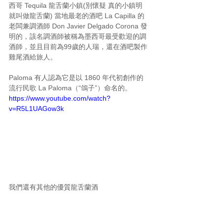
西哥 Tequila 龍舌蘭小鎮(別懷疑 真的小鎮明
就叫做龍舌蘭) 當地最老的酒吧 La Capilla 的
老闆兼調酒師 Don Javier Delgado Corona 發
明的，該名調酒師被稱為墨西哥最受歡迎的調
酒師，並且目前為99歲的人瑞，還在酒吧製作
雞尾酒給旅人。
Paloma 有人認為它是以 1860 年代初創作的
流行民歌 La Paloma（“鴿子”）命名的。
https://www.youtube.com/watch?
v=R5L1UAGow3k
我們還有其他的優質龍舌蘭酒