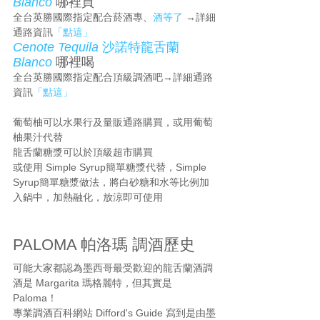
Blanco
哪裡買
全台英勝國際指定配合菸酒專、
酒等了
 →詳細
通路資訊
「點這」
Cenote Tequila
 沙諾特龍舌蘭 
Blanco
哪裡喝
全台英勝國際指定配合頂級調酒吧→詳細通路
資訊
「點這」
葡萄柚可以水果行及量販通路購買，或用葡萄
柚果汁代替
龍舌蘭糖漿可以於頂級超市購買
或使用 Simple Syrup簡單糖漿代替，Simple 
Syrup簡單糖漿做法，將白砂糖和水等比例加
入鍋中，加熱融化，放涼即可使用
PALOMA 帕洛瑪 調酒歷史
可能大家都認為墨西哥最受歡迎的龍舌蘭酒調
酒是 Margarita 瑪格麗特，但其實是 
Paloma！ 
專業調酒百科網站 Difford's Guide 寫到是由墨