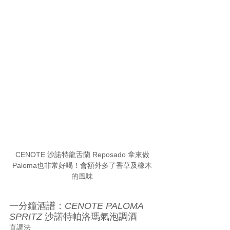
CENOTE 沙諾特龍舌蘭 Reposado 拿來做
Paloma也非常好喝！會額外多了香草及橡木
的風味
一分鐘酒譜：
CENOTE PALOMA 
SPRITZ
 沙諾特帕洛瑪氣泡調酒
直調法