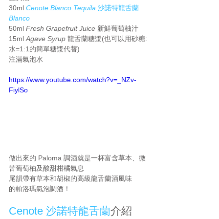
30ml 
Cenote Blanco Tequila
 沙諾特龍舌蘭 
Blanco
50ml
 Fresh Grapefruit Juice
 新鮮葡萄柚汁
15ml 
Agave Syrup
 龍舌蘭糖漿(也可以用砂糖:
水=1:1的簡單糖漿代替)
注滿氣泡水
https://www.youtube.com/watch?v=_NZv-
FiylSo
做出來的 Paloma 調酒就是一杯富含草本、微
苦葡萄柚及酸甜柑橘氣息
尾韻帶有草本和胡椒的高級龍舌蘭酒風味
的帕洛瑪氣泡調酒！
Cenote 沙諾特龍舌蘭
介紹