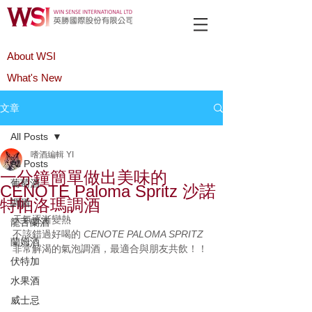
About WSI
What's New
Product
文章
All Posts
嗜酒編輯 YI
All Posts
一分鐘簡單做出美味的
葡萄酒
CENOTE Paloma Spritz 沙諾
特帕洛瑪調酒
調酒
天氣逐漸變熱
龍舌蘭酒
不該錯過好喝的 
CENOTE PALOMA SPRITZ
蘭姆酒
非常解渴的氣泡調酒，最適合與朋友共飲！！
伏特加
水果酒
威士忌