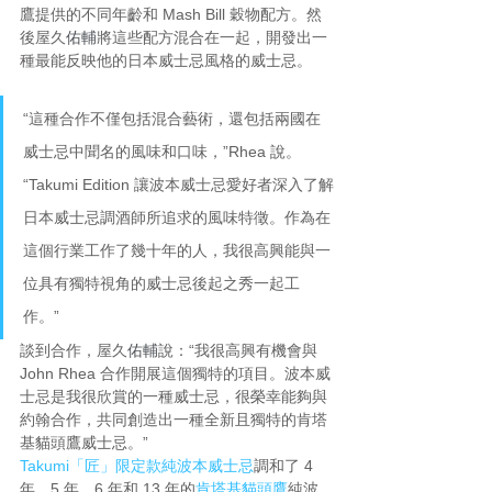
鷹提供的不同年齡和 Mash Bill 穀物配方。然
後屋久
佑輔
將這些配方混合在一起，開發出一
種最能反映他的日本威士忌風格的威士忌。
“這種合作不僅包括混合藝術，還包括兩國在
威士忌中聞名的風味和口味，”Rhea 說。
“Takumi Edition 讓波本威士忌愛好者深入了解
日本威士忌調酒師所追求的風味特徵。作為在
這個行業工作了幾十年的人，我很高興能與一
位具有獨特視角的威士忌後起之秀一起工
作。”
談到合作，屋久
佑輔
說：“我很高興有機會與 
John Rhea 合作開展這個獨特的項目。波本威
士忌是我很欣賞的一種威士忌，很榮幸能夠與
約翰合作，共同創造出一種全新且獨特的肯塔
基貓頭鷹威士忌。”
Takumi「匠」限定款純波本威士忌
調和了 4 
年、5 年、6 年和 13 年的
肯塔基貓頭鷹
純波