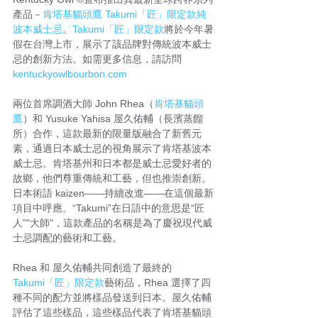
產品－
肯塔基貓頭鷹 Takumi「匠」限定款純
波本威士忌
。
Takumi「匠」限定款
將於今年暑
假在台灣上市，展示了該品牌對傳統波本威士
忌的創新方法。如需更多信息，請訪問
kentuckyowlbourbon.com
兩位首席調酒大師 John Rhea（
肯塔基貓頭
鷹
）和 Yusuke Yahisa
屋久
佑輔
（長濱蒸餾
所）合作，這款最新的限量版融合了新舊元
素，通過日本威士忌的視角展示了肯塔基波本
威士忌。肯塔基州和日本都是威士忌愛好者的
故鄉，他們尊重傳統和工藝，但也推崇創新。
日本術語 kaizen——持續改進——在這個最新
項目中呼應。“Takumi”在日語中的意思是“匠
人”"大師"，這款產品的名稱是為了慶祝現代威
士忌調配的藝術和工藝。
Rhea 和 屋久
佑輔
共同創造了最終的 
Takumi「匠」限定款
藝術品，Rhea 選擇了四
種不同的配方並將樣品發送到日本。屋久
佑輔
評估了這些樣品，這些樣品代表了肯塔基貓頭