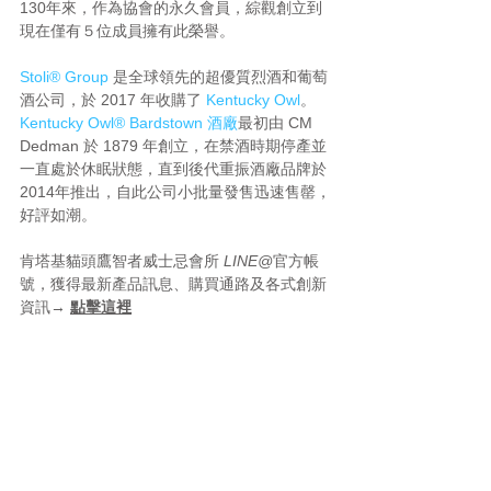
130年來，作為協會的永久會員，綜觀創立到
現在僅有５位成員擁有此榮譽。
Stoli® Group
 是全球領先的超優質烈酒和葡萄
酒公司，於 2017 年收購了 
Kentucky Owl
。
Kentucky Owl® Bardstown 酒廠
最初由 CM 
Dedman 於 1879 年創立，在禁酒時期停產並
一直處於休眠狀態，直到後代重振酒廠品牌於
2014年推出，自此公司小批量發售迅速售罄，
好評如潮。
肯塔基貓頭鷹智者威士忌會所
 LINE@
官方帳
號，獲得最新產品訊息、購買通路及各式創新
資訊→ 
點擊這裡