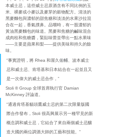
本威士忌，這些威士忌原酒含有不同比例的玉
米、裸麥或小麥以及麥芽的穀物配方。清淡的
黑麥麵包與濃郁的甜焦糖和淡淡的水果沙拉混
合在一起，香氣撲鼻。品嚐時，有一股濃郁的
黃油黑麥麵包的味道。黑麥和焦糖的鹹味混合
成肉桂和焦糖醬，緊貼味蕾並帶出一點水果味
——主要是蘋果和梨——提供美味和持久的餘
味。
“事實證明，將 Rhea 和屋久
佑輔
、波本威士
忌和威士忌、肯塔基和日本結合在一起並且又
是一次偉大的威士忌合作，”
Stoli ® Group 全球首席執行官 Damian 
McKinney 評論道。
“通過肯塔基貓頭鷹威士忌的第二次限量版國
際合作發布，Stoli 很高興展示另一種罕見的新
概念調和威士忌，它結合了來自兩個威士忌釀
造大國的兩位調酒大師的工藝和技能。”