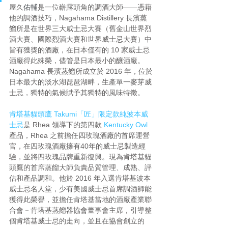
屋久
佑輔
是一位嶄露頭角的調酒大師——憑藉
他的調酒技巧，Nagahama Distillery 長濱蒸
餾所是在世界三大威士忌大賽（舊金山世界烈
酒大賽、國際烈酒大賽和世界威士忌大賽）中
皆有獲獎的酒廠，在日本僅有的 10 家威士忌
酒廠得此殊榮，儘管是日本最小的釀酒廠。
Nagahama 長濱蒸餾所成立於 2016 年，位於
日本最大的淡水湖琵琶湖畔，生產單一麥芽威
士忌，獨特的氣候賦予其獨特的風味特徵。
肯塔基貓頭鷹 Takumi「匠」限定款純波本威
士忌
是 Rhea 領導下的第四款 
Kentucky Owl
產品，Rhea 之前擔任四玫瑰酒廠的首席運營
官，在四玫瑰酒廠擁有40年的威士忌製造經
驗，並將四玫瑰品牌重新復興。現為肯塔基貓
頭鷹的首席蒸餾大師負責品質管理、成熟、評
估和產品調和。他於 2016 年入選肯塔基波本
威士忌名人堂，少有美國威士忌首席調酒師能
獲得此榮譽，並擔任肯塔基當地的酒廠產業聯
合會－肯塔基蒸餾器協會董事會主席，引導整
個肯塔基威士忌的走向，並且在協會創立的