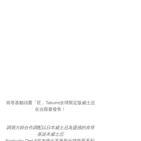
肯塔基貓頭鷹「匠」Takumi全球限定版威士忌
在台限量發售！
調酒大師合作調配以日本威士忌為靈感的肯塔
基波本威士忌
Kentucky Owl ®宣布推出其最新全球跨界系列