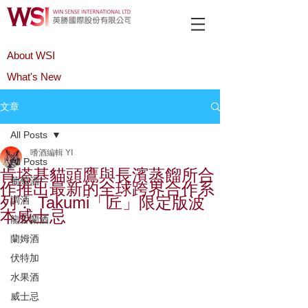
About WSI
What's New
Product
文章
All Posts
嗜酒編輯 YI
All Posts
肯塔基貓頭鷹與長濱蒸餾所合
葡萄酒
作推出最新的全球跨界合作系
列： Takumi「匠」限定版波
調酒
本威士忌
龍舌蘭酒
蘭姆酒
伏特加
水果酒
威士忌