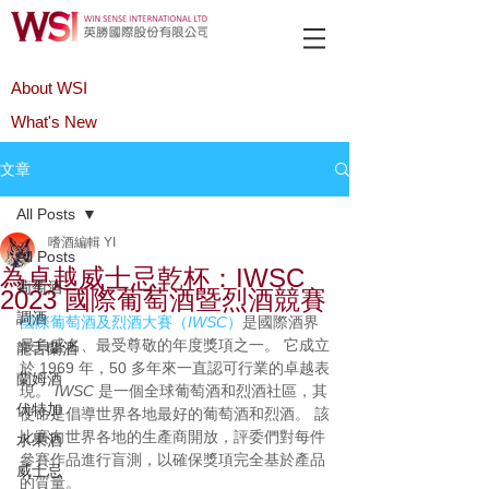
About WSI
What's New
Product
文章
All Posts
嗜酒編輯 YI
All Posts
為卓越威士忌乾杯：IWSC
葡萄酒
2023 國際葡萄酒暨烈酒競賽
調酒
國際葡萄酒及烈酒大賽（
IWSC
）
是國際酒界
最負盛名、最受尊敬的年度獎項之一。 它成立
龍舌蘭酒
於 1969 年，50 多年來一直認可行業的卓越表
蘭姆酒
現。 
IWSC
 是一個全球葡萄酒和烈酒社區，其
伏特加
使命是倡導世界各地最好的葡萄酒和烈酒。 該
比賽向世界各地的生產商開放，評委們對每件
水果酒
參賽作品進行盲測，以確保獎項完全基於產品
威士忌
的質量。