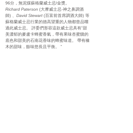
96分，無泥煤蘇格蘭威士忌/金獎。
Richard Paterson 
(大摩威士忌-神之鼻調酒
師) 、
David Stewart
 (百富前首席調酒大師) 等
蘇格蘭威士忌行業的德高望重的人物都曾品嚐
過此威士忌。 評委們形容這款威士忌具有“甜
美濃郁的麥盧卡蜂蜜香氣，帶有果味杏蜜餞的
底色和甜美的石南花香味的蜂蜜味道。 帶有橡
木的甜味，餘味悠長且平衡。 ”