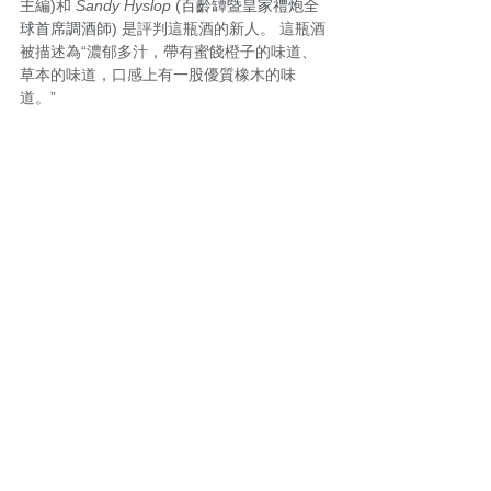
主編)和 
Sandy Hyslop 
(
百齡罈暨皇家禮炮全
球首席調酒師
) 是評判這瓶酒的新人。 這瓶酒
被描述為“濃郁多汁，帶有蜜餞橙子的味道、
草本的味道，口感上有一股優質橡木的味
道。”
獲獎的日本威士忌
天雀日本純麥威士忌 Tenjaku Pure Malt 
Whisky From Japan