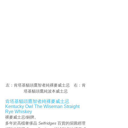
左：肯塔基貓頭鷹智者純裸麥威士忌　右：肯
塔基貓頭鷹純波本威士忌
肯塔基貓頭鷹智者純裸麥威士忌 
Kentucky Owl The Wiseman Straight 
Rye Whiskey
裸麥威士忌/銅牌。
多年於高檔奢侈品 
Selfridges
 百貨的採購經理