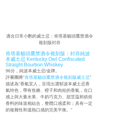
適合日常小酌的威士忌：肯塔基貓頭鷹禁酒令
複刻版封存
肯塔基貓頭鷹禁酒令複刻版：封存純波
本威士忌 Kentucky Owl Confiscated 
Straight Bourbon Whiskey
96分，純波本威士忌/金牌。
評審團將“
肯塔基貓頭鷹禁酒令複刻版威士忌
”
描述為“香氣宜人，呈現出濃郁波本威士忌香
氣特色，帶有焦糖、橙子和肉桂的香氣，在口
感上與大量水果、牛奶巧克力、甜荳蔻和烘焙
香料的味道相結合，整體口感柔和；具有一定
的複雜性和溫熱口感的完美平衡。“