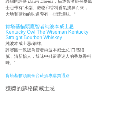
經驗的評審 
Dawn Davies
，描述智者純裸麥威
士忌帶有“水梨、穀物和香料香氣撲鼻而來，
大地和礦物的味道帶有一些煙燻味。“
肯塔基貓頭鷹智者純波本威士忌 
Kentucky Owl The Wiseman Kentucky 
Straight Bourbon Whiskey
純波本威士忌/銅牌。
評審團一致認為智者純波本威士忌“口感細
膩，清新怡人，餘味中殘留著迷人的香草香料
味。“
肯塔基貓頭鷹全台菸酒專購買通路
獲獎的蘇格蘭威士忌