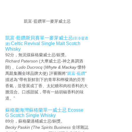
凱富·藍鑽單一麥芽威士忌
凱富·藍鑽斯貝賽單一麥芽威士忌
(非冷凝過
Celtic Revival Single Malt Scotch 
濾) 
Whisky
92分，無泥煤蘇格蘭威士忌/銀獎。
Richard Paterson 
(大摩威士忌-神之鼻調酒
師) 、
Ludo Ducrocq
 (
Whyte & Mackay
 懷特
馬凱集團全球品牌大使
) 評審團將“
凱富·藍鑽
”
描述為“帶有新鮮割下的青草和檸檬滴的芬芳
香氣，並發展成丁香、太妃糖和肉桂香料的大
膽混合。口感甜膩，帶有一絲胡椒香料的味
道。”
蘇格蘭海灣蘇格蘭單一威士忌 Ecosse 
G Scotch Single Whisky
89分，蘇格蘭過桶威士忌/銅獎。
Becky Paskin (The Spirits Business 
全球雜誌