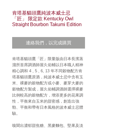
肯塔基貓頭鷹純波本威士忌
「匠」 限定款 Kentucky Owl
Straight Bourbon Takumi Edition
連絡我們，以完成購買
肯塔基貓頭鷹「匠」限量版由日本長濱蒸
溜所首席調酒師屋久佑輔以日本職人精神
精心調和 4 , 5 , 6, 13 年不同穀物配方肯
塔基貓頭鷹原酒，純波本威士忌中含有玉
米、裸麥的穀物配方或小麥、麥芽大麥的
穀物配方製成，屋久佑輔調酒師選擇裸麥
比例較高的穀物配方，增添更多的花果調
性，平衡來自玉米的甜密感，創造出強
勁、平衡和帶有日本風格的波本威士忌體
驗。
嗅聞出濃郁甜焦糖、黑麥麵包、堅果及淡
淡水果沙拉香氣，讓人渴求美好酒液。 品