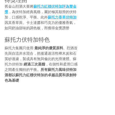
得獎理由
舊金山烈酒大賽將
蘇托力紅標伏特加評為雙金
獎
，為伏特加經典風格，屬於極其順滑的伏特
加，口感乾淨、平衡。此外
蘇托力香草伏特加
因其香草莢、卡士達醬和巧克力的優雅香氣，
如同奶油甜味的調色板，而獲得金獎讚譽
蘇托力伏特加特色
蘇托力集團只使用 
最純淨的優質原料
。烈酒首
先與自流井水混合，然後通過活性樺木炭和石
英砂過濾，製成具有無與倫比的光滑液體。蘇
托力伏特加 
經過三次蒸餾
，在個性和柔滑口感
之間產生獨特的平衡。
所有蘇托力風味伏特加
酒都以蘇托力紅標伏特加的卓越品質和原創特
色為基礎