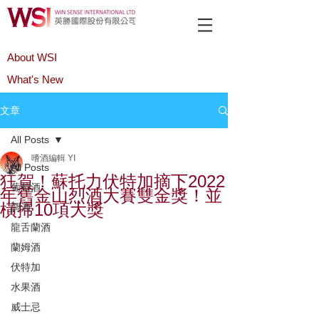
About WSI
What's New
Product
文章
All Posts
嗜酒編輯 YI
All Posts
狂賀！蘇托力伏特加摘下2022
葡萄酒
年舊金山烈酒大賽雙金獎！並
橫掃10項大獎
調酒
龍舌蘭酒
蘭姆酒
伏特加
水果酒
威士忌