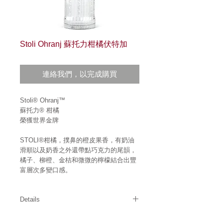
Stoli Ohranj 蘇托力柑橘伏特加
連絡我們，以完成購買
Stoli® Ohranj™
蘇托力® 柑橘
榮獲世界金牌 
STOLI®柑橘，撲鼻的橙皮果香，有奶油
滑順以及奶香之外還帶點巧克力的尾韻，
橘子、柳橙、金桔和微微的檸檬結合出豐
富層次多變口感。
Details
酒精濃度: 37.5%