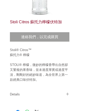
Stoli Citros 蘇托力檸檬伏特加
連絡我們，以完成購買
Stoli® Citros™
蘇托力® 檸檬
STOLI® 檸檬，微妙的檸檬香帶出自然卻
又繁複的果香味，並未過度厚實或過度平
淡，剛剛好的絕妙味道，為全世界上第一
款經典口味伏特加。
Details
酒精濃度: 37.5%
原產地: 俄羅斯