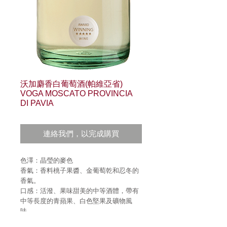
沃加麝香白葡萄酒(帕維亞省)
VOGA MOSCATO PROVINCIA
DI PAVIA
連絡我們，以完成購買
色澤：晶瑩的麥色
香氣：香料桃子果醬、金葡萄乾和忍冬的
香氣。
口感：活潑、果味甜美的中等酒體，帶有
中等長度的青蘋果、白色堅果及礦物風
味。
品種： 100％ MOSCATO