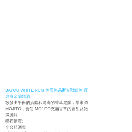
BAYOU WHITE RUM 美國路易斯安那鱷魚 經
典白金蘭姆酒
散發出平衡的酒體和飽滿的香草尾韻，拿來調 
MOJITO，會使 MOJITO充滿香草的香甜及飽
滿風味
哪裡購買:
全台菸酒專