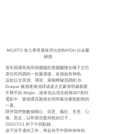
MOJITO 加入香草風味突出的BAYOU 白金蘭
姆酒
當年因壞死病而病懨懨的英國艦隊在喝下古巴
原住民特調的一款藥酒後，各個如有神助。
這款以甘蔗酒、薄荷、萊姆檸檬混調的 El 
Draque 藥酒逐漸演繹成連大文豪海明威都愛
不釋手的-Mojito，後來也出現在經典007系列
電影中，龐德遇見龐德女郎時最佳畫龍點睛的
一幕。
陪伴我們無數個開心、得意、瘋狂、失意、心
痛、思念，以即那些愛與恨的日子，
2022/7/11 的下午四點鐘，
放下你手邊的工作，舉起你手中那杯神奇的