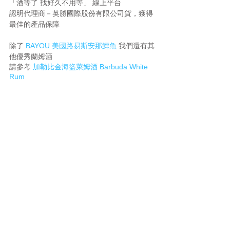
「酒等了 找好久不用等」 線上平台
認明代理商－英勝國際股份有限公司貨，獲得
最佳的產品保障
除了 
BAYOU 美國路易斯安那鱷魚
我們還有其
他優秀蘭姆酒
請參考
 加勒比金海盜萊姆酒 Barbuda White 
Rum