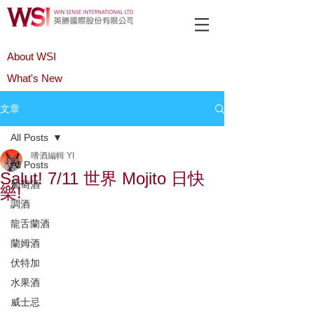
About WSI
What's New
Product
文章
All Posts
嗜酒編輯 YI
All Posts
Salut! 7/11 世界 Mojito 日快
葡萄酒
樂!
調酒
龍舌蘭酒
蘭姆酒
伏特加
水果酒
威士忌