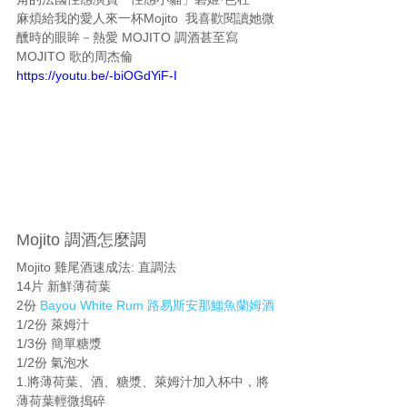
麻煩給我的愛人來一杯Mojito  我喜歡閱讀她微
醺時的眼眸－熱愛 MOJITO 調酒甚至寫 
MOJITO 歌的周杰倫
https://youtu.be/-biOGdYiF-I
Mojito 調酒怎麼調
Mojito 雞尾酒速成法: 直調法 
14片 新鮮薄荷葉
2份 
Bayou White Rum 路易斯安那鱷魚蘭姆酒
1/2份 萊姆汁
1/3份 簡單糖漿
1/2份 氣泡水
1.將薄荷葉、酒、糖漿、萊姆汁加入杯中，將
薄荷葉輕微搗碎