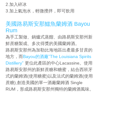
2.加入碎冰
3.加上氣泡水，輕微攪拌，即可飲用
美國路易斯安那鱷魚蘭姆酒 Bayou 
Rum
為手工製做、鍋爐式蒸餾、由路易斯安那州新
鮮蔗糖製成、多次得獎的美國蘭姆酒。
路易斯安那州為加勒比海地區出產最多甘蔗的
地方，而
Bayou的酒廠”The Louisiana Spirits 
Distillery” 
更位此產區的中心Lacassine。使用
路易斯安那州的新鮮蔗糖和糖蜜，結合西班牙
式的蘭姆酒(使用糖蜜)以及法式的蘭姆酒(使用
蔗糖),創造美國的單一酒廠蘭姆酒 Single 
RUM，形成路易斯安那州獨特的蘭姆酒風味。