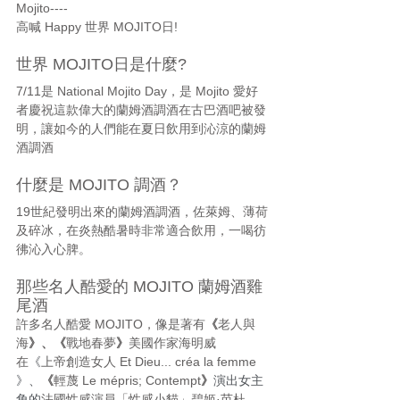
Mojito----
高喊 Happy 世界 MOJITO日!
世界 MOJITO日是什麼?
7/11是 National Mojito Day，是 Mojito 愛好
者慶祝這款偉大的蘭姆酒調酒在古巴酒吧被發
明，讓如今的人們能在夏日飲用到沁涼的蘭姆
酒調酒
什麼是 MOJITO 調酒？
19世紀發明出來的蘭姆酒調酒，佐萊姆、薄荷
及碎冰，在炎熱酷暑時非常適合飲用，一喝彷
彿沁入心脾。
那些名人酷愛的 MOJITO 蘭姆酒雞
尾酒
許多名人酷愛 MOJITO，像是著有
《
老人與
海
》、《
戰地春夢
》
美國作家海明威
在
《
上帝創造女人 Et Dieu... créa la femme 
》、
《
輕蔑 Le mépris; Contempt
》
演出女主
角的
法國性感演員「性感小貓」碧姬·芭杜