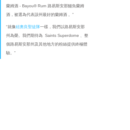
蘭姆酒 - Bayou® Rum 路易斯安那鱷魚蘭姆
酒，被選為代表該州最好的蘭姆酒 。” 
“就像
紐奧良聖徒隊
一樣，我們以路易斯安那
州為榮。我們期待為  Saints Superdome 、整
個路易斯安那州及其他地方的粉絲提供終極體
驗。”