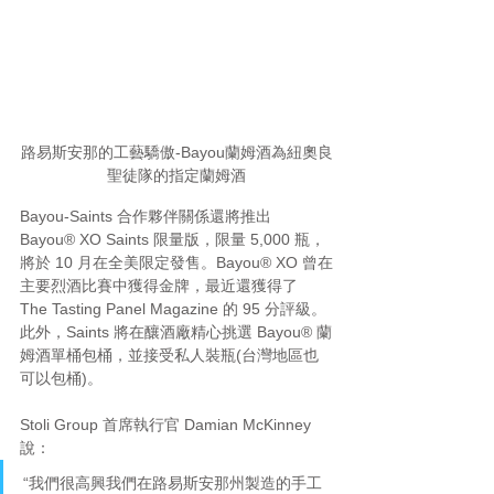
路易斯安那的工藝驕傲-Bayou蘭姆酒為紐奧良
聖徒隊的指定蘭姆酒
Bayou-Saints 合作夥伴關係還將推出 
Bayou® XO Saints 限量版，限量 5,000 瓶，
將於 10 月在全美限定發售。Bayou® XO 曾在
主要烈酒比賽中獲得金牌，最近還獲得了 
The Tasting Panel Magazine 的 95 分評級。
此外，Saints 將在釀酒廠精心挑選 Bayou® 蘭
姆酒單桶包桶，並接受私人裝瓶(台灣地區也
可以包桶)。
Stoli Group 首席執行官 Damian McKinney 
說：
“我們很高興我們在路易斯安那州製造的手工