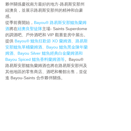
夥伴關係慶祝南方最好的地方-路易斯安那州
紐澳良，並展示路易斯安那州的精神和自豪
感。
從季前賽開始，
Bayou® 路易斯安那鱷魚蘭姆
酒
將在
紐奧良聖徒隊
主場- Saints Superdome 
的調酒吧、戶外酒吧和 VIP 觀賽套房中展出。
提供
 Bayou® 鱷魚狂歡節 XO 蘭姆酒、路易斯
安那鱷魚單桶蘭姆酒、Bayou 鱷魚黑金陳年蘭
姆酒、Bayou Silver 鱷魚經典白金蘭姆酒和 
Bayou Spiced 鱷魚香料蘭姆酒等
。Bayou® 
路易斯安那鱷魚蘭姆酒也將在路易斯安那州及
其他地區的零售商店、酒吧和餐館出售，並促
進 Bayou-Saints 合作夥伴關係。