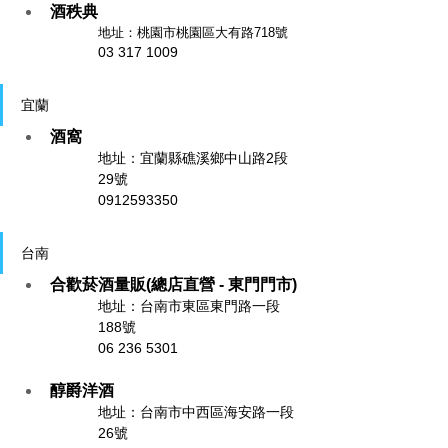
酒秩典
地址：
桃園市桃園區大有路718號
03 317 1009
宜蘭
酒窩
地址：
宜蘭縣礁溪鄉中山路2段
29號
0912593350
台南
合歡菸酒量販(總店直營 - 東門門市)
地址：台南市東區東門路一段
188號
06 236 5301
醇爵洋酒
地址：
台南市中西區海安路一段
26號