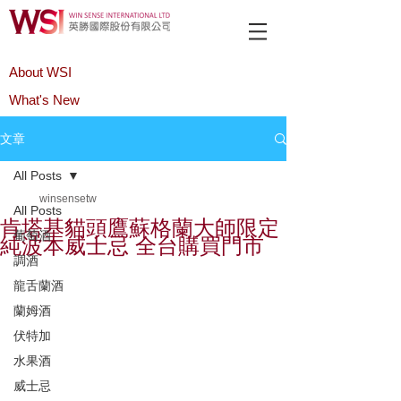
About WSI
What's New
Product
文章
All Posts
winsensetw
All Posts
肯塔基貓頭鷹蘇格蘭大師限定
葡萄酒
純波本威士忌 全台購買門市
調酒
龍舌蘭酒
蘭姆酒
伏特加
水果酒
威士忌