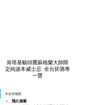
肯塔基貓頭鷹蘇格蘭大師限
定純波本威士忌  全台菸酒專
一覽
大台北地區
飛久酒業