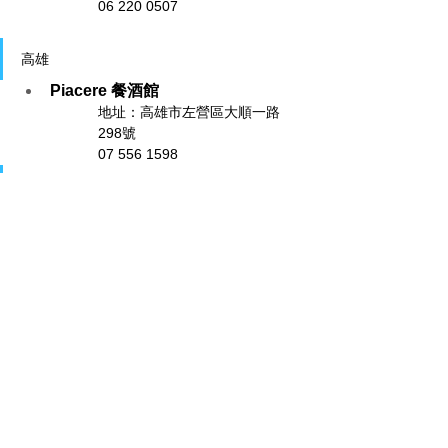
06 220 0507
高雄
Piacere 餐酒館
地址：
高雄市左營區大順一路
298號
07 556 1598
線上詢問通路
ICheers
https://www.icheers.tw/iCheers/Spirits/WineD
etail/wine_detail/46375
查看全部
相關文章