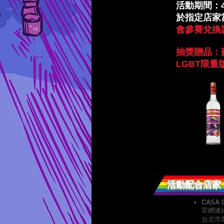
活動期間：4
於指定店家
會參賽兌換
抽獎贈品：蘇
LGBT限量
​本活動需年滿1
​活動配合店家
CASA C
官網連結
台北市