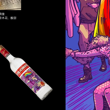
驕傲
接骨木花、酸甜