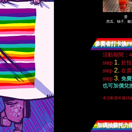
愛
​西瓜、柚子、
參賽者打卡換FR
活動期間：4
1.
step
於指
2.
step
在票
3.
step
免費
也可加價兌
​本活動需年滿1
​加碼抽蘇托力