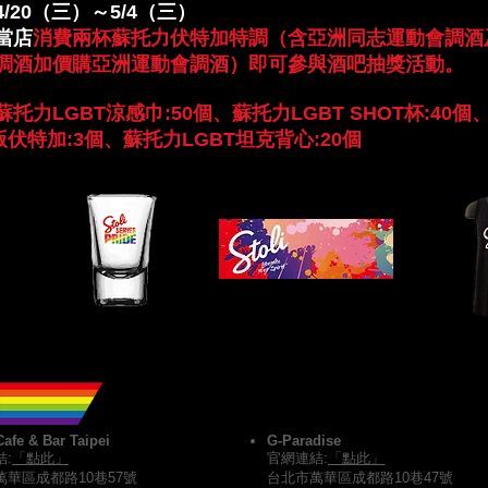
/20（三）～5/4（三
）
當店
消費兩杯蘇托力伏特加特調（含亞洲同志運動會調酒
調酒加價購亞洲運動會調酒）即可參與酒吧抽獎活動。
托力LGBT涼感巾:50個、蘇托力LGBT SHOT杯:40個
版伏特加:3個、蘇托力LGBT坦克背心:20個
8歲才能參加
afe & Bar Taipei
G-Paradise
:
「點此」
官網連結:
「點此」
萬華區成都路10巷57號
台北市萬華區成都路10巷47號