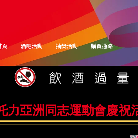
​蘇托力亞洲同志運動會慶祝