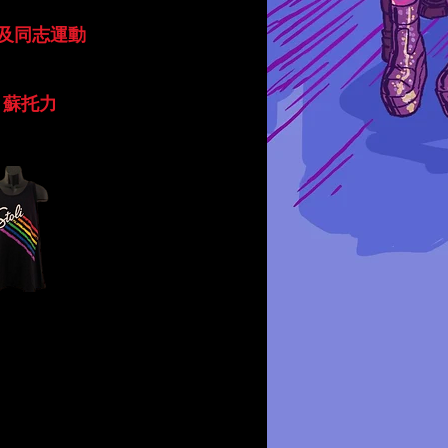
及同志運動
、蘇托力