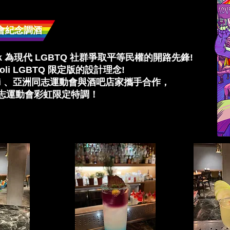
會紀念調酒
Milk 為現代 LGBTQ 社群爭取平等民權的開路先鋒!
oli LGBTQ 限定版的設計理念!
oli 、亞洲同志運動會與酒吧店家攜手合作，
同志運動會彩虹限定特調！
8歲才能參加
0（三）～5/4（三）