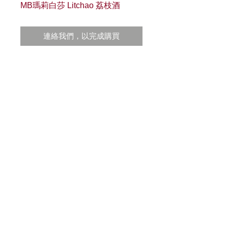
MB瑪莉白莎 Litchao 荔枝酒
連絡我們，以完成購買
色澤：透明無色液體
香氣：清新的荔枝甜味
口感：完美呈現荔枝其新鮮厚實多汁的風
味
酒精濃度：20%
容量：700ml