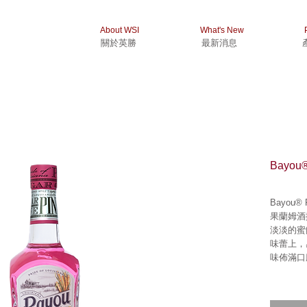
About WSI
What's New
關於英勝
最新消息
Bayo
Bayou
果蘭姆酒擁
淡淡的蜜
味蕾上，
味佈滿口