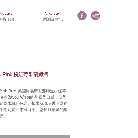
Product
Mixology
產品介紹
調酒及新訊
u® Pink 粉紅莓果蘭姆酒
® Pink Rum 美國路易斯安那鱷魚粉紅莓
有Bayou White的香氣及口感，以及
餞漿果粉紅色調。莓果及玫瑰香渲染在
感受到奶油柔滑口感。悠長且細緻的酸
腔。