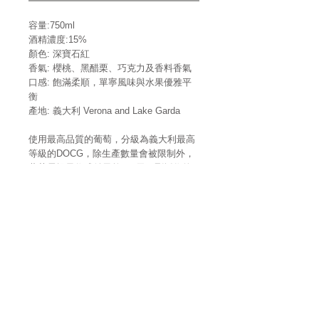
容量:750ml
酒精濃度:15%
顏色:
深寶石紅
香氣:
櫻桃、黑醋栗、巧克力及香料香氣
口感: 飽滿柔順，單寧風味與水果優雅平
衡
產地: 義大利 Verona and Lake Garda
使用最高品質的葡萄，分級為義大利最高
等級的DOCG，除生產數量會被限制外，
葡萄需提早收成並風乾100天，剛採收的
葡萄必須在竹果製成的架子上乾燥，直到
剩下一半的重量並且達到規定比例的糖
分。
乾燥過程結束後，葡萄會在一、二月時低
溫碾碎並與葡萄皮進行發酵約兩個月，在
經過兩年的陳釀後裝瓶成為這支貴族紅葡
萄酒。
DOCG(Denominazione di Origine