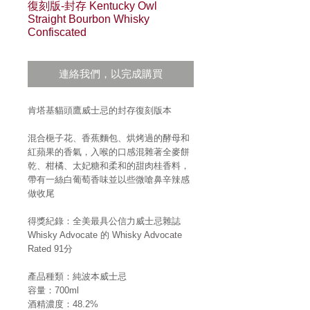
復刻版-封存 Kentucky Owl
Straight Bourbon Whisky
Confiscated
連絡我們，以完成購買
肯塔基貓頭鷹威士忌的封存復刻版本
混合梔子花、香蕉麵包、烘烤過的酵母和
紅蘋果的香氣，入喉的口感混雜著全麥餅
乾、柑橘、太妃糖和柔和的甜肉桂香料，
帶有一絲白葡萄香味並以些微嗆鼻辛辣感
做收尾
得獎紀錄：全美最具公信力威士忌雜誌
Whisky Advocate 的 Whisky Advocate
Rated 91分
產品種類：純波本威士忌
容量：700ml
酒精濃度：48.2%