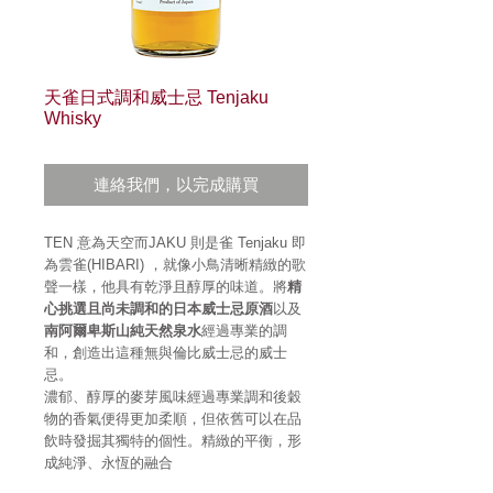
天雀日式調和威士忌 Tenjaku
Whisky
連絡我們，以完成購買
TEN 意為天空而JAKU 則是雀 Tenjaku 即
為雲雀(HIBARI) ，就像小鳥清晰精緻的歌
聲一樣，他具有乾淨且醇厚的味道。將
精
心挑選且尚未調和的日本威士忌原酒
以及
南阿爾卑斯山純天然泉水
經過專業的調
和，創造出這種無與倫比威士忌的威士
忌。
濃郁、醇厚的麥芽風味經過專業調和後穀
物的香氣便得更加柔順，但依舊可以在品
飲時發掘其獨特的個性。精緻的平衡，形
成純淨、永恆的融合