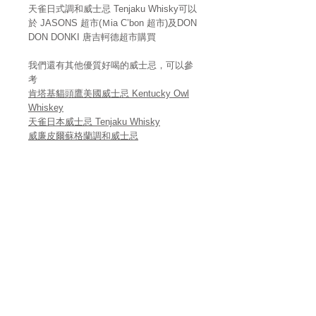
天雀日式調和威士忌 Tenjaku Whisky可以
於 JASONS 超市(Ｍia C’bon 超市)及DON
DON DONKI 唐吉軻德超市購買
我們還有其他優質好喝的威士忌，可以參
考
肯塔基貓頭鷹美國威士忌 Kentucky Owl
Whiskey
天雀日本威士忌 Tenjaku Whisky
威廉皮爾蘇格蘭調和威士忌
天雀日式調和威士忌調酒酒譜配方分享
Tenjaku mizuwari 天雀水割
直調法 加入冰塊
1份 天雀日式調和威士忌
1.45份 水
天雀 Whisky Smash
將下列材料加入杯中，用搗棒(湯匙)輕微
搗碎，最後加入碎冰
60ml 天雀日式調和威士忌
45ml Simple Syrup簡單糖漿(糖:水=1:1)