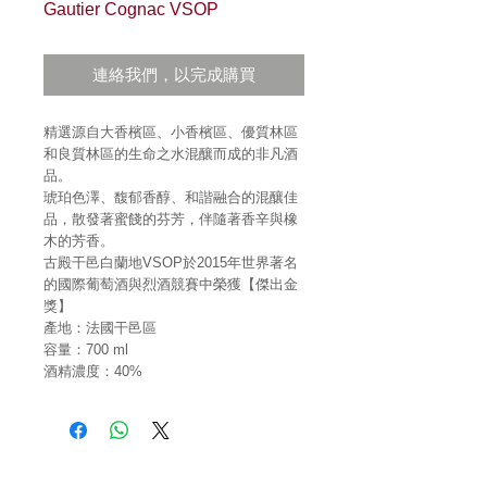
Gautier Cognac VSOP
連絡我們，以完成購買
精選源自大香檳區、小香檳區、優質林區
和良質林區的生命之水混釀而成的非凡酒
品。
琥珀色澤、馥郁香醇、和諧融合的混釀佳
品，散發著蜜餞的芬芳，伴隨著香辛與橡
木的芳香。
古殿干邑白蘭地
VSOP
於
2015
年世界著名
的國際葡萄酒與烈酒競賽中榮獲【傑出金
獎】
產地：法國干邑區
容量：
700 ml
酒精濃度：
40%