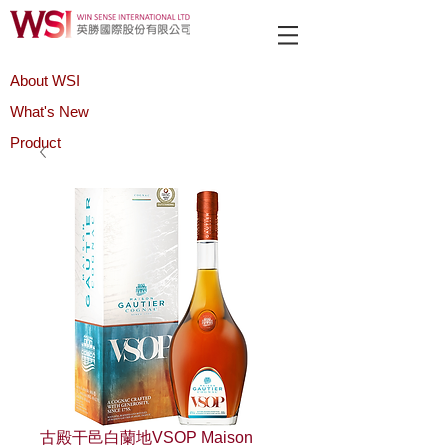
About WSI
What's New
Product
古殿干邑白蘭地VSOP Maison