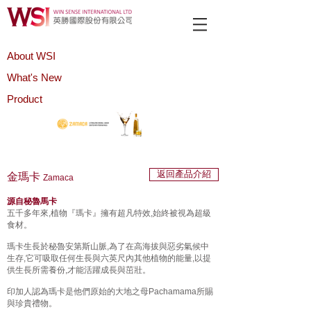
About WSI
What's New
Product
返回產品介紹
金瑪卡
Zamaca
源自秘魯馬卡
五千多年來,植物『瑪卡』擁有超凡特效,始終被視為超級
食材。
瑪卡生長於秘魯安第斯山脈,為了在高海拔與惡劣氣候中
生存,它可吸取任何生長與六英尺內其他植物的能量,以提
供生長所需養份,才能活躍成長與茁壯。
印加人認為瑪卡是他們原始的大地之母Pachamama所賜
與珍貴禮物。