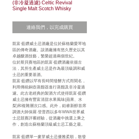
(非冷凝過濾) Celtic Revival
Single Malt Scotch Whisky
連絡我們，以完成購買
凱富‧藍鑽威士忌酒廠是位於蘇格蘭愛琴地
區的傳奇酒廠。該酒廠擁有悠久歷史以其
卓越釀酒技藝，繁榮超過兩個世紀。
位於斯貝賽地區的凱富‧藍鑽酒廠依循古
法，其所生產威士忌是作為最頂級調和威
士忌的重要基酒。
凱富‧藍鑽以罕有長時間發酵方式而聞名，
利用傳統銅壺蒸餾器進行蒸餾及非冷凝過
濾。此古老經典的製酒方式使得凱富‧藍鑽
威士忌擁有豐富清甜水果風味(蘋果、水
梨)和複雜層次口感。此外，鉑睿新醇首席
調酒大師保羅·登普西以多年WWA世界威
士忌競賽評審經驗，從酒廠中挑選上乘之
作，創造出蘇格蘭頂級威士忌工藝之最。
凱富‧藍鑽單一麥芽威士忌優雅柔順，散發