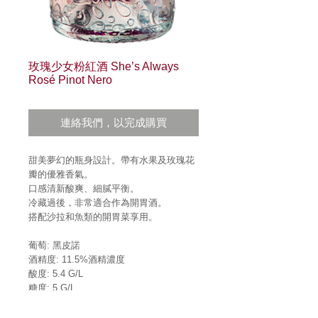
玫瑰少女粉紅酒 She’s Always
Rosé Pinot Nero
連絡我們，以完成購買
甜美夢幻的瓶身設計。帶有水果及玫瑰花
瓣的優雅香氣。
口感清新酸爽、細膩平衡。
冷藏過後，非常適合作為開胃酒。
搭配沙拉和魚類的開胃菜享用。
葡萄
:
黑皮諾
酒精度
: 11.5%
酒精濃度
酸度
: 5.4 G/L
糖度
: 5 G/L
顏色
:
淺粉紅色
香氣
:
玫瑰和覆盆莓的優雅香氣