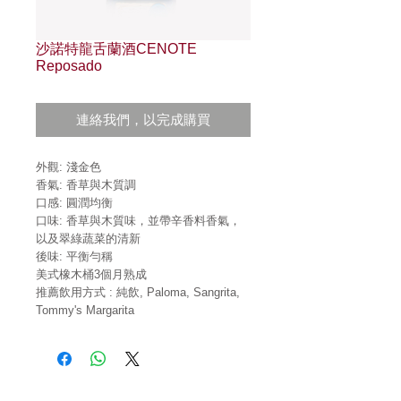
沙諾特龍舌蘭酒CENOTE
Reposado
連絡我們，以完成購買
外觀
:
淺金色
香氣
:
香草與木質調
口感
:
圓潤均衡
口味
:
香草與木質味，並帶辛香料香氣，
以及翠綠蔬菜的清新
後味
:
平衡勻稱
美式橡木桶
3
個月熟成
推薦飲用方式 : 純飲, Paloma, Sangrita,
Tommy's Margarita