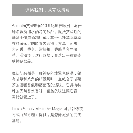
連絡我們，以完成購買
Absinth(艾碧斯)於19世紀風行歐洲，為仕
紳名媛所追求的時尚飲品。魔法艾碧斯的
基酒由優質酒精組成，其中七種草本草藥
在精確確定的時間內浸漬：艾草、茴香、
大茴香、香菜、當歸根、香蜂草和牛膝
草。浸漬後，進行蒸餾，創造出一種傳奇
的神秘飲品。
魔法艾碧斯是一種神秘的翡翠色飲品，帶
有甘草和八角的精緻風味，並結合了甘菊
茶的溫暖香氣和蒸茴香的澀味。它具有特
殊的天然香水香味，優雅的味道讓它從一
開始就愛上了。
Fruko-Schulz Absinthe Magic 可以以傳統
方式（加方糖）提供，是您雞尾酒的完美
基礎。