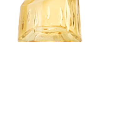
MB瑪莉白莎 Elderflower接骨木花
酒
連絡我們，以完成購買
色澤：晶瑩透徹的琥珀色 
香氣：接骨木花香 
口感：微酸的野生花木芳香
酒精濃度：20%
容量：700ml