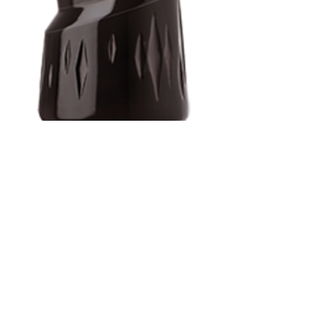
MB瑪莉白莎 Cacao Brun棕可可
酒
連絡我們，以完成購買
色澤：深沉的暗棕色
香氣：可可得濃郁香氣
口感：可可的香甜微苦口感，擁有悠長的
尾韻
酒精濃度：20%