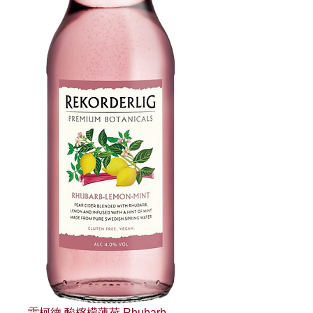
雷柯德 酸檸檬薄荷 Rhubarb