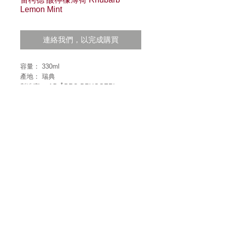
Lemon Mint
連絡我們，以完成購買
容量： 330ml
產地： 瑞典
製造商： AB ÅBRO BRYGGERI
酒精成分： 4.5％
加入大黃，與檸檬清香完美融合，以薄荷
帶出清爽風味。
雷柯德 酸檸檬薄荷 Rhubarb Lemon Mint
屬於無麩質（Gluten-free）食品、Vegan
純素者及 Vegetarian 素食者可飲用
可以於Mia C'bon ( Jasons )超市購買
營養標示(每100毫升)